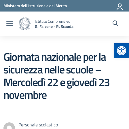
Vai ai contenuti
Vai al menu di navigazione
Vai al footer
Ministero dell'Istruzione e del Merito
Istituto Comprensivo
G. Falcone - R. Scauda
Apr
Giornata nazionale per la
sicurezza nelle scuole –
Mercoledì 22 e giovedì 23
novembre
Personale scolastico