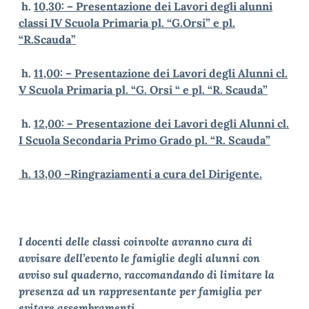
h.
10,30: – Presentazione dei Lavori degli alunni
classi IV Scuola Primaria pl. “G.Orsi” e pl.
“R.Scauda”
h.
11,00:
–
Presentazione dei Lavori degli Alunni cl.
V Scuola Primaria pl. “G. Orsi “ e pl. “R. Scauda”
h.
12,00:
–
Presentazione dei Lavori degli Alunni cl.
I Scuola Secondaria Primo Grado pl. “R. Scauda”
h.
13,00 –
Ringraziamenti a cura del Dirigente.
I docenti delle classi coinvolte avranno cura di
avvisare dell’evento le famiglie degli alunni con
avviso sul quaderno, raccomandando di limitare la
presenza ad un rappresentante per famiglia per
evitare assembramenti.