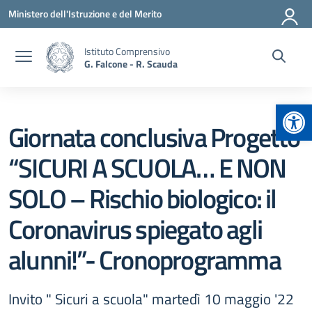
Vai ai contenuti
Vai al menu di navigazione
Vai al footer
Ministero dell'Istruzione e del Merito
Istituto Comprensivo
G. Falcone - R. Scauda
Apr
Giornata conclusiva Progetto
“SICURI A SCUOLA… E NON
SOLO – Rischio biologico: il
Coronavirus spiegato agli
alunni!”- Cronoprogramma
Invito " Sicuri a scuola" martedì 10 maggio '22