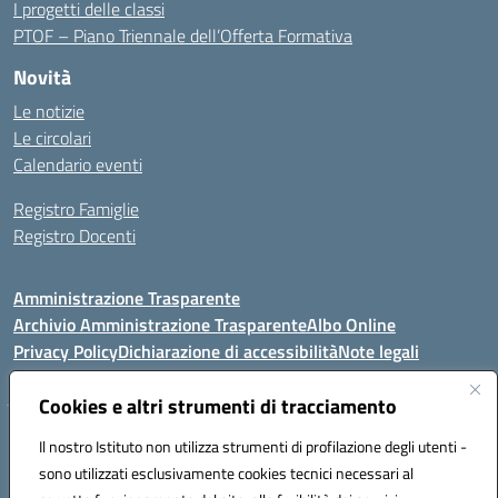
I progetti delle classi
PTOF – Piano Triennale dell’Offerta Formativa
Novità
Le notizie
Le circolari
Calendario eventi
Registro Famiglie
Registro Docenti
Amministrazione Trasparente
Archivio Amministrazione Trasparente
Albo Online
Privacy Policy
Dichiarazione di accessibilità
Note legali
Cookies e altri strumenti di tracciamento
Istituto Comprensivo Statale
Il nostro Istituto non utilizza strumenti di profilazione degli utenti -
8° G. FALCONE – R. SCAUDA"
sono utilizzati esclusivamente cookies tecnici necessari al
Via Cupa Campanariello, 5 - 80059, Torre del Greco (NA)