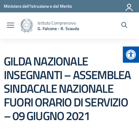
Vai ai contenuti
Vai al menu di navigazione
Vai al footer
Ministero dell'Istruzione e del Merito
Istituto Comprensivo
G. Falcone - R. Scauda
Apr
GILDA NAZIONALE
INSEGNANTI – ASSEMBLEA
SINDACALE NAZIONALE
FUORI ORARIO DI SERVIZIO
– 09 GIUGNO 2021