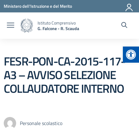
Vai ai contenuti
Vai al menu di navigazione
Vai al footer
Ministero dell'Istruzione e del Merito
Istituto Comprensivo
G. Falcone - R. Scauda
Apr
FESR-PON-CA-2015-117-
A3 – AVVISO SELEZIONE
COLLAUDATORE INTERNO
Personale scolastico