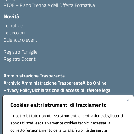
PTOF – Piano Triennale dell’Offerta Formativa
Novità
Le notizie
Le circolari
Calendario eventi
Registro Famiglie
Registro Docenti
Amministrazione Trasparente
Archivio Amministrazione Trasparente
Albo Online
Privacy Policy
Dichiarazione di accessibilità
Note legali
Cookies e altri strumenti di tracciamento
Istituto Comprensivo Statale
Il nostro Istituto non utilizza strumenti di profilazione degli utenti -
8° G. FALCONE – R. SCAUDA"
sono utilizzati esclusivamente cookies tecnici necessari al
Via Cupa Campanariello, 5 - 80059, Torre del Greco (NA)
corretto funzionamento del sito, alla fruibilità dei servizi
Tel. +39 0818834377 - Fax +39 0818834377 - Cod.Fisc. 95170530638