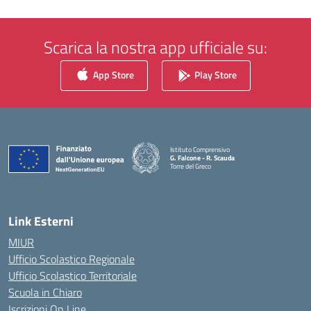
Scarica la nostra app ufficiale su:
App Store
Play Store
Istituto Comprensivo
G. Falcone - R. Scauda
Torre del Greco
— Visita la pagina iniziale della scuola
Link Esterni
MIUR
Ufficio Scolastico Regionale
Ufficio Scolastico Territoriale
Scuola in Chiaro
Iscrizioni On Line