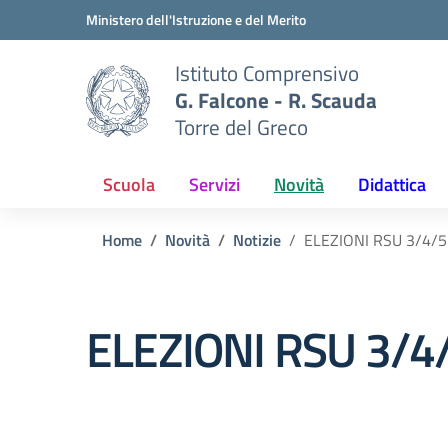
Vai ai contenuti
Vai al menu di navigazione
Vai al footer
Ministero dell'Istruzione e del Merito
Istituto Comprensivo
G. Falcone - R. Scauda
Torre del Greco
Scuola
Servizi
Novità
Didattica
Home
Novità
Notizie
ELEZIONI RSU 3/4/
ELEZIONI RSU 3/