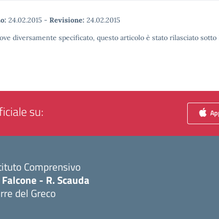
o:
24.02.2015
-
Revisione:
24.02.2015
ove diversamente specificato, questo articolo è stato rilasciato sott
iciale su:
App
tituto Comprensivo
 Falcone - R. Scauda
rre del Greco
Visita la pagina iniziale della scuola