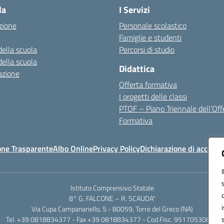
la
I Servizi
zione
Personale scolastico
Famiglie e studenti
della scuola
Percorsi di studio
della scuola
Didattica
azione
Offerta formativa
I progetti delle classi
PTOF – Piano Triennale dell’Off
Formativa
one Trasparente
Albo Online
Privacy Policy
Dichiarazione di accessib
Istituto Comprensivo Statale
8° G. FALCONE – R. SCAUDA"
Via Cupa Campanariello, 5 - 80059, Torre del Greco (NA)
Tel. +39 0818834377 - Fax +39 0818834377 - Cod.Fisc. 95170530638