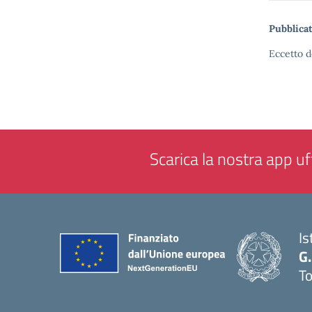
Pubblicat
Eccetto d
Scarica la nostra app uff
Is
G.
To
— 