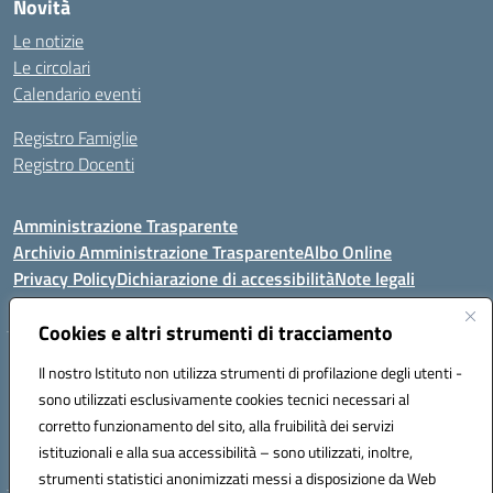
Novità
Le notizie
Le circolari
Calendario eventi
Registro Famiglie
Registro Docenti
Amministrazione Trasparente
Archivio Amministrazione Trasparente
Albo Online
Privacy Policy
Dichiarazione di accessibilità
Note legali
Cookies e altri strumenti di tracciamento
Istituto Comprensivo Statale
Il nostro Istituto non utilizza strumenti di profilazione degli utenti -
8° G. FALCONE – R. SCAUDA"
sono utilizzati esclusivamente cookies tecnici necessari al
Via Cupa Campanariello, 5 - 80059, Torre del Greco (NA)
corretto funzionamento del sito, alla fruibilità dei servizi
Tel. +39 0818834377 - Fax +39 0818834377 - Cod.Fisc. 95170530638
istituzionali e alla sua accessibilità – sono utilizzati, inoltre,
Email: naic8df00a@istruzione.it - PEC: naic8df00a@pec.istruzione.it
strumenti statistici anonimizzati messi a disposizione da Web