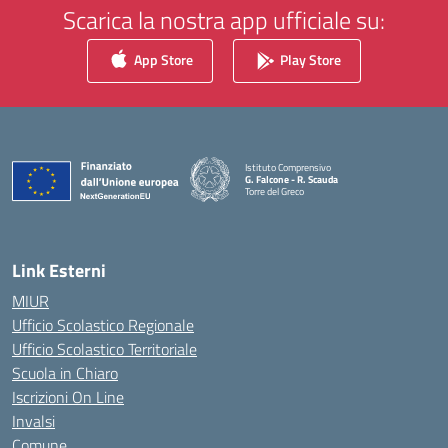
Scarica la nostra app ufficiale su:
App Store
Play Store
Istituto Comprensivo
G. Falcone - R. Scauda
Torre del Greco
— Visita la pagina iniziale della scuola
Link Esterni
MIUR
Ufficio Scolastico Regionale
Ufficio Scolastico Territoriale
Scuola in Chiaro
Iscrizioni On Line
Invalsi
Comune