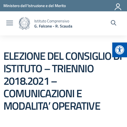
Vai ai contenuti
Vai al menu di navigazione
Vai al footer
Ministero dell'Istruzione e del Merito
Istituto Comprensivo
G. Falcone - R. Scauda
Apr
ELEZIONE DEL CONSIGLIO DI
ISTITUTO – TRIENNIO
2018.2021 –
COMUNICAZIONI E
MODALITA’ OPERATIVE