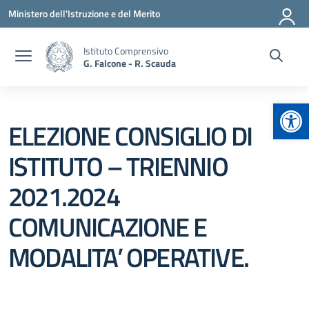
Vai ai contenuti
Vai al menu di navigazione
Vai al footer
Ministero dell'Istruzione e del Merito
Istituto Comprensivo
G. Falcone - R. Scauda
Apr
ELEZIONE CONSIGLIO DI
ISTITUTO – TRIENNIO
2021.2024
COMUNICAZIONE E
MODALITA’ OPERATIVE.