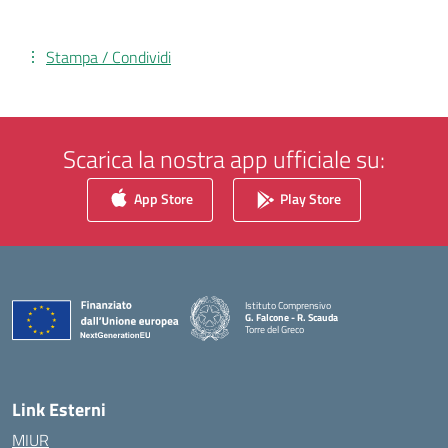
Stampa / Condividi
Scarica la nostra app ufficiale su:
App Store
Play Store
Istituto Comprensivo
G. Falcone - R. Scauda
Torre del Greco
— Visita la pagina iniziale della scuola
Link Esterni
MIUR