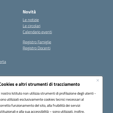
Novità
Le notizie
Le circolari
Calendario eventi
Registro Famiglie
Registro Docenti
erta
ilità
Note legali
Cookies e altri strumenti di tracciamento
Il nostro Istituto non utilizza strumenti di profilazione degli utenti -
sono utilizzati esclusivamente cookies tecnici necessari al
corretto funzionamento del sito, alla fruibilità dei servizi
istituzionali e alla sua accessibilità – sono utilizzati, inoltre,