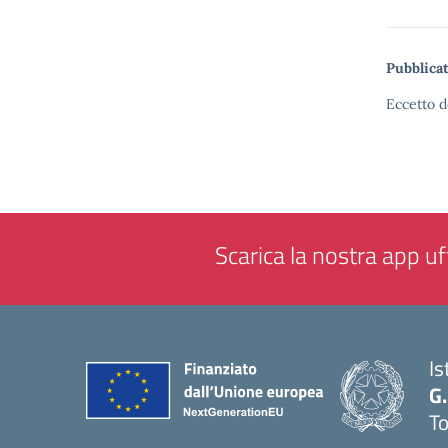
Pubblicat
Eccetto d
Scarica la nostra app uff
Is
G.
To