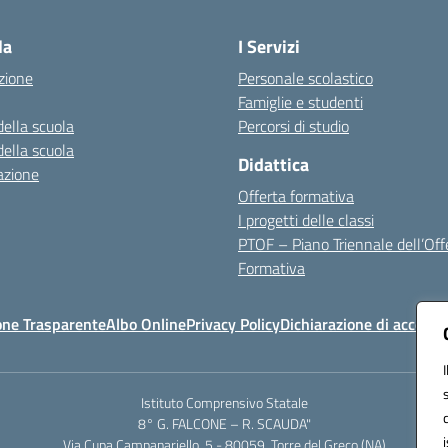
Visita la pagina iniziale della scuola
la
I Servizi
zione
Personale scolastico
Famiglie e studenti
della scuola
Percorsi di studio
della scuola
Didattica
azione
Offerta formativa
I progetti delle classi
PTOF – Piano Triennale dell’Off
Formativa
one Trasparente
Albo Online
Privacy Policy
Dichiarazione di accessib
Istituto Comprensivo Statale
8° G. FALCONE – R. SCAUDA"
Via Cupa Campanariello, 5 - 80059, Torre del Greco (NA)