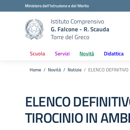
Vai ai contenuti
Vai al menu di navigazione
Vai al footer
Ministero dell'Istruzione e del Merito
Istituto Comprensivo
G. Falcone - R. Scauda
Torre del Greco
Scuola
Servizi
Novità
Didattica
Home
Novità
Notizie
ELENCO DEFINITIVO
ELENCO DEFINITIV
TIROCINIO IN AM