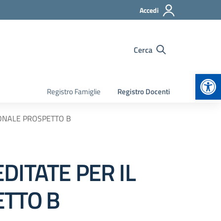
Accedi
Cerca
Apr
Registro Famiglie
Registro Docenti
IONALE PROSPETTO B
DITATE PER IL
ETTO B