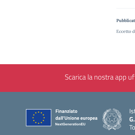
Pubblicat
Eccetto d
Scarica la nostra app uff
Is
G.
To