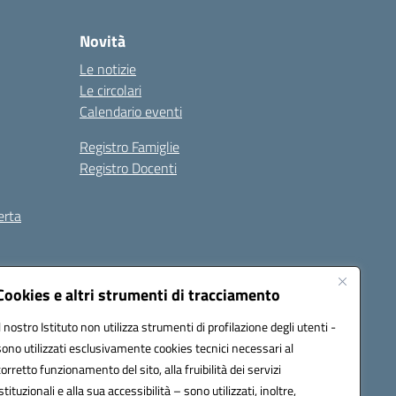
Novità
Le notizie
Le circolari
Calendario eventi
Registro Famiglie
Registro Docenti
erta
ilità
Note legali
Cookies e altri strumenti di tracciamento
Il nostro Istituto non utilizza strumenti di profilazione degli utenti -
sono utilizzati esclusivamente cookies tecnici necessari al
corretto funzionamento del sito, alla fruibilità dei servizi
istituzionali e alla sua accessibilità – sono utilizzati, inoltre,