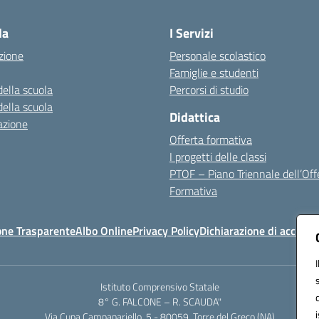
Visita la pagina iniziale della scuola
la
I Servizi
zione
Personale scolastico
Famiglie e studenti
della scuola
Percorsi di studio
della scuola
Didattica
azione
Offerta formativa
I progetti delle classi
PTOF – Piano Triennale dell’Off
Formativa
one Trasparente
Albo Online
Privacy Policy
Dichiarazione di accessib
Istituto Comprensivo Statale
8° G. FALCONE – R. SCAUDA"
Via Cupa Campanariello, 5 - 80059, Torre del Greco (NA)