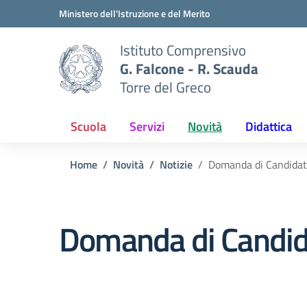
Vai ai contenuti
Vai al menu di navigazione
Vai al footer
Ministero dell'Istruzione e del Merito
Istituto Comprensivo
G. Falcone - R. Scauda
Torre del Greco
Scuola
Servizi
Novità
Didattica
Home
Novità
Notizie
Domanda di Candidat
Domanda di Candida