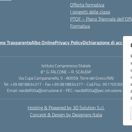
Offerta formativa
I progetti delle classi
PTOF – Piano Triennale dell’Off
Formativa
one Trasparente
Albo Online
Privacy Policy
Dichiarazione di accessib
Istituto Comprensivo Statale
8° G. FALCONE – R. SCAUDA"
Via Cupa Campanariello, 5 - 80059, Torre del Greco (NA)
Tel. +39 0818834377 - Fax +39 0818834377 - Cod.Fisc. 95170530638
Email: naic8df00a@istruzione.it - PEC: naic8df00a@pec.istruzione.it
Hosting & Powered by 3D Solution S.r.l.
Concept & Design by Designers Italia