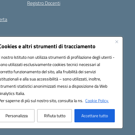
Registro Docenti
erta
ilità
Note legali
Cookies e altri strumenti di tracciamento
Il nostro Istituto non utilizza strumenti di profilazione degli utenti -
sono utilizzati esclusivamente cookies tecnici necessari al
corretto funzionamento del sito, alla fruibilità dei servizi
istituzionali e alla sua accessibilità – sono utilizzati, inoltre,
strumenti statistici anonimizzati messi a disposizione da Web
Analytics Italia.
Per saperne di più sul nostro sito, consulta la ns.
Cookie Policy.
Personalizza
Rifiuta tutto
Accettare tutto