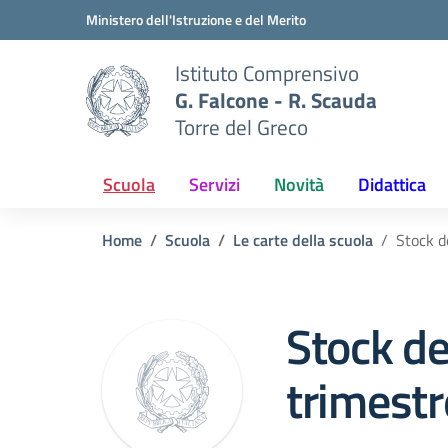
Vai ai contenuti
Vai al menu di navigazione
Vai al footer
Ministero dell'Istruzione e del Merito
Istituto Comprensivo
G. Falcone - R. Scauda
Torre del Greco
Scuola
Servizi
Novità
Didattica
Home
Scuola
Le carte della scuola
Stock d
Stock de
trimest