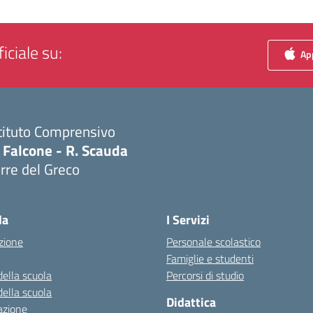
iciale su:
App
tituto Comprensivo
 Falcone - R. Scauda
rre del Greco
Visita la pagina iniziale della scuola
la
I Servizi
zione
Personale scolastico
Famiglie e studenti
della scuola
Percorsi di studio
della scuola
Didattica
azione