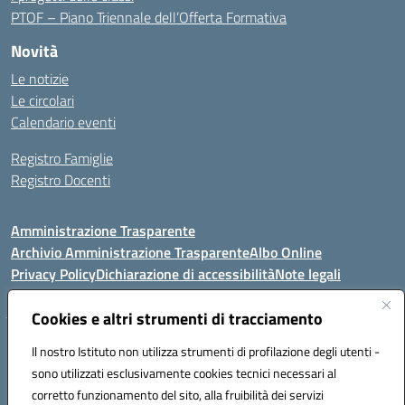
PTOF – Piano Triennale dell’Offerta Formativa
Novità
Le notizie
Le circolari
Calendario eventi
Registro Famiglie
Registro Docenti
Amministrazione Trasparente
Archivio Amministrazione Trasparente
Albo Online
Privacy Policy
Dichiarazione di accessibilità
Note legali
Cookies e altri strumenti di tracciamento
Istituto Comprensivo Statale
Il nostro Istituto non utilizza strumenti di profilazione degli utenti -
8° G. FALCONE – R. SCAUDA"
sono utilizzati esclusivamente cookies tecnici necessari al
Via Cupa Campanariello, 5 - 80059, Torre del Greco (NA)
corretto funzionamento del sito, alla fruibilità dei servizi
Tel. +39 0818834377 - Fax +39 0818834377 - Cod.Fisc. 95170530638