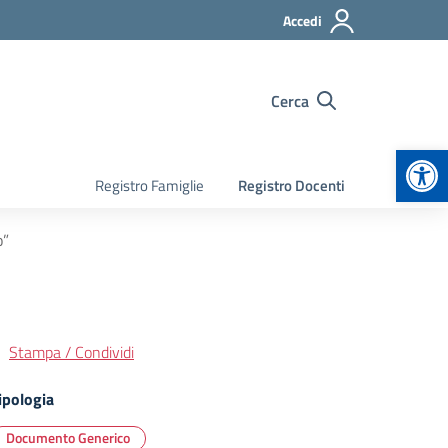
Accedi
Cerca
Apr
Registro Famiglie
Registro Docenti
o”
Stampa / Condividi
ipologia
Documento Generico