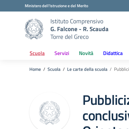
Vai ai contenuti
Vai al menu di navigazione
Vai al footer
Ministero dell'Istruzione e del Merito
Istituto Comprensivo
G. Falcone - R. Scauda
Torre del Greco
Scuola
Servizi
Novità
Didattica
Home
Scuola
Le carte della scuola
Pubblic
Pubblici
conclusi