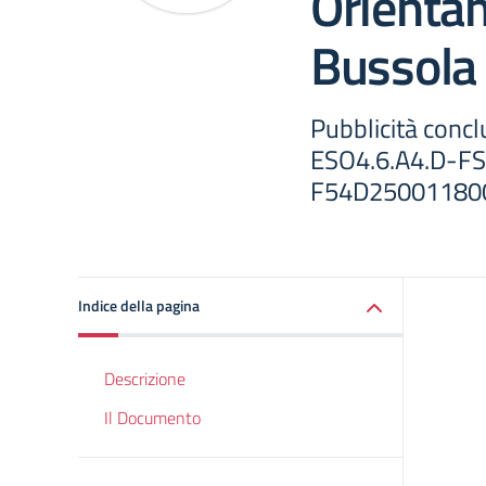
Orienta
Bussola 
Pubblicità conc
ESO4.6.A4.D-F
F54D25001180
Indice della pagina
Descrizione
Il Documento