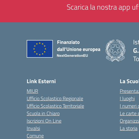
Scarica la nostra app uff
Is
G.
To
— 
Link Esterni
La Scuo
MIUR
Presenta
Ufficio Scolastico Regionale
I luoghi
Ufficio Scolastico Territoriale
I numeri 
Scuola in Chiaro
Le carte 
Iscrizioni On Line
Organizz
Invalsi
La storia
Comune