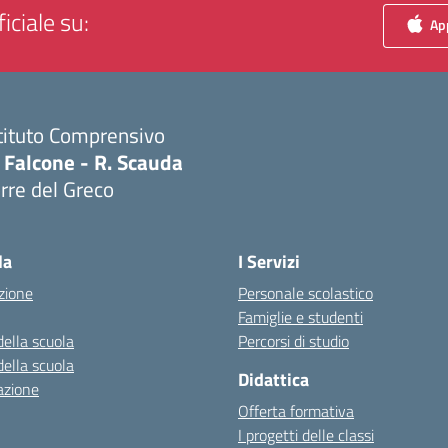
iciale su:
App
tituto Comprensivo
 Falcone - R. Scauda
rre del Greco
Visita la pagina iniziale della scuola
la
I Servizi
zione
Personale scolastico
Famiglie e studenti
della scuola
Percorsi di studio
della scuola
Didattica
azione
Offerta formativa
I progetti delle classi