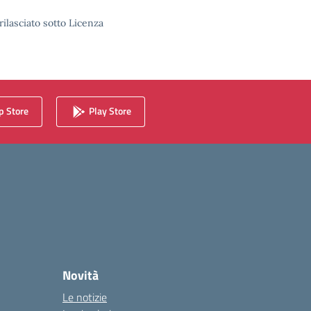
rilasciato sotto Licenza
 Store
Play Store
Novità
Le notizie