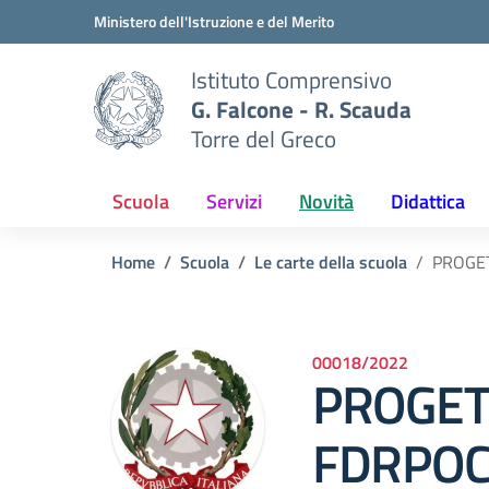
Vai ai contenuti
Vai al menu di navigazione
Vai al footer
Ministero dell'Istruzione e del Merito
Istituto Comprensivo
G. Falcone - R. Scauda
Torre del Greco
Scuola
Servizi
Novità
Didattica
Home
Scuola
Le carte della scuola
PROGE
00018/2022
PROGET
FDRPOC