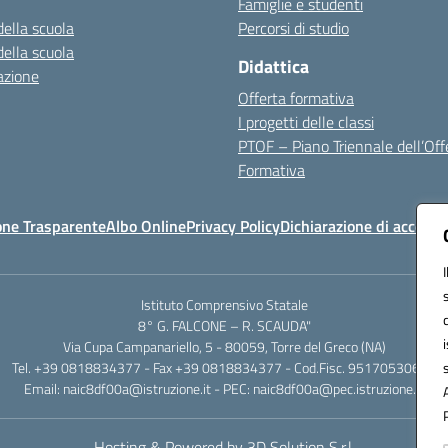
Famiglie e studenti
della scuola
Percorsi di studio
della scuola
Didattica
azione
Offerta formativa
I progetti delle classi
PTOF – Piano Triennale dell’Off
Formativa
one Trasparente
Albo Online
Privacy Policy
Dichiarazione di accessib
Istituto Comprensivo Statale
8° G. FALCONE – R. SCAUDA"
Via Cupa Campanariello, 5 - 80059, Torre del Greco (NA)
Tel. +39 0818834377 - Fax +39 0818834377 - Cod.Fisc. 95170530638
Email: naic8df00a@istruzione.it - PEC: naic8df00a@pec.istruzione.it
Hosting & Powered by 3D Solution S.r.l.