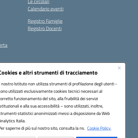
Le circolari
Calendario eventi
Registro Famiglie
Registro Docenti
erta
ilità
Note legali
Cookies e altri strumenti di tracciamento
Il nostro Istituto non utilizza strumenti di profilazione degli utenti -
sono utilizzati esclusivamente cookies tecnici necessari al
corretto funzionamento del sito, alla fruibilità dei servizi
istituzionali e alla sua accessibilità – sono utilizzati, inoltre,
strumenti statistici anonimizzati messi a disposizione da Web
Analytics Italia.
Per saperne di più sul nostro sito, consulta la ns.
Cookie Policy.