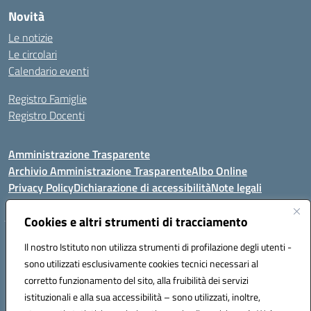
Novità
Le notizie
Le circolari
Calendario eventi
Registro Famiglie
Registro Docenti
Amministrazione Trasparente
Archivio Amministrazione Trasparente
Albo Online
Privacy Policy
Dichiarazione di accessibilità
Note legali
Cookies e altri strumenti di tracciamento
Istituto Comprensivo Statale
Il nostro Istituto non utilizza strumenti di profilazione degli utenti -
8° G. FALCONE – R. SCAUDA"
sono utilizzati esclusivamente cookies tecnici necessari al
Via Cupa Campanariello, 5 - 80059, Torre del Greco (NA)
corretto funzionamento del sito, alla fruibilità dei servizi
Tel. +39 0818834377 - Fax +39 0818834377 - Cod.Fisc. 95170530638
istituzionali e alla sua accessibilità – sono utilizzati, inoltre,
Email: naic8df00a@istruzione.it - PEC: naic8df00a@pec.istruzione.it