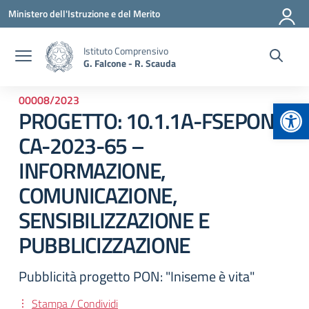
Vai ai contenuti
Vai al menu di navigazione
Vai al footer
Ministero dell'Istruzione e del Merito
Istituto Comprensivo
G. Falcone - R. Scauda
00008/2023
Apr
PROGETTO: 10.1.1A-FSEPON-
CA-2023-65 –
INFORMAZIONE,
COMUNICAZIONE,
SENSIBILIZZAZIONE E
PUBBLICIZZAZIONE
Pubblicità progetto PON: "Iniseme è vita"
Stampa / Condividi