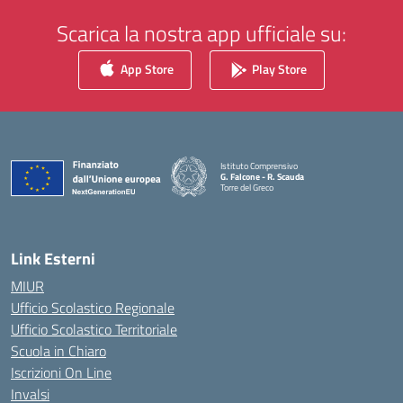
Scarica la nostra app ufficiale su:
App Store
Play Store
Istituto Comprensivo
G. Falcone - R. Scauda
Torre del Greco
— Visita la pagina iniziale della scuola
Link Esterni
MIUR
Ufficio Scolastico Regionale
Ufficio Scolastico Territoriale
Scuola in Chiaro
Iscrizioni On Line
Invalsi