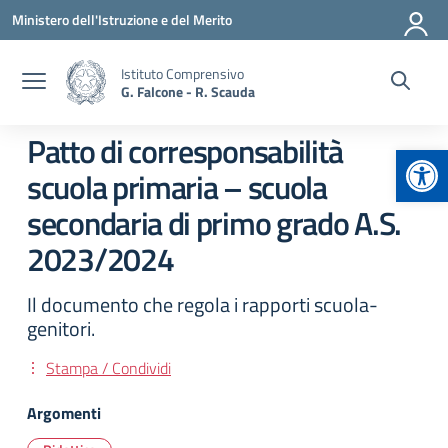
Vai ai contenuti
Vai al menu di navigazione
Vai al footer
Ministero dell'Istruzione e del Merito
Istituto Comprensivo
G. Falcone - R. Scauda
Patto di corresponsabilità
Apr
scuola primaria – scuola
secondaria di primo grado A.S.
2023/2024
Il documento che regola i rapporti scuola-
genitori.
Stampa / Condividi
Argomenti