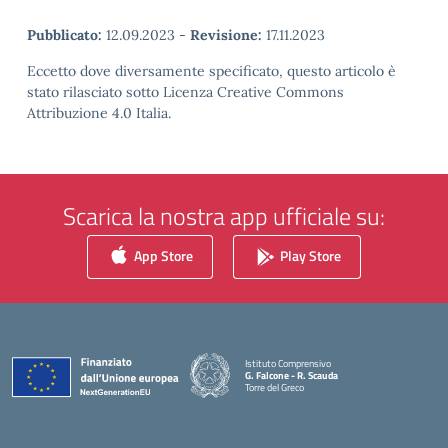
Pubblicato:
12.09.2023
-
Revisione:
17.11.2023
Eccetto dove diversamente specificato, questo articolo è
stato rilasciato sotto Licenza Creative Commons
Attribuzione 4.0 Italia.
Scarica la nostra app ufficiale su:
App Store
Play Store
Istituto Comprensivo
G. Falcone - R. Scauda
Torre del Greco
— Visita la pagina iniziale della scuola