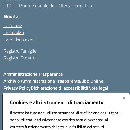
PTOF – Piano Triennale dell’Offerta Formativa
Novità
Le notizie
Le circolari
Calendario eventi
Registro Famiglie
Registro Docenti
Amministrazione Trasparente
Archivio Amministrazione Trasparente
Albo Online
Privacy Policy
Dichiarazione di accessibilità
Note legali
Cookies e altri strumenti di tracciamento
Istituto Comprensivo Statale
Il nostro Istituto non utilizza strumenti di profilazione degli utenti -
8° G. FALCONE – R. SCAUDA"
sono utilizzati esclusivamente cookies tecnici necessari al
Via Cupa Campanariello, 5 - 80059, Torre del Greco (NA)
corretto funzionamento del sito, alla fruibilità dei servizi
Tel. +39 0818834377 - Fax +39 0818834377 - Cod.Fisc. 95170530638