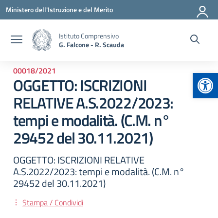
Vai ai contenuti
Vai al menu di navigazione
Vai al footer
Ministero dell'Istruzione e del Merito
Istituto Comprensivo
G. Falcone - R. Scauda
00018/2021
Apr
OGGETTO: ISCRIZIONI
RELATIVE A.S.2022/2023:
tempi e modalità. (C.M. n°
29452 del 30.11.2021)
OGGETTO: ISCRIZIONI RELATIVE
A.S.2022/2023: tempi e modalità. (C.M. n°
29452 del 30.11.2021)
Stampa / Condividi