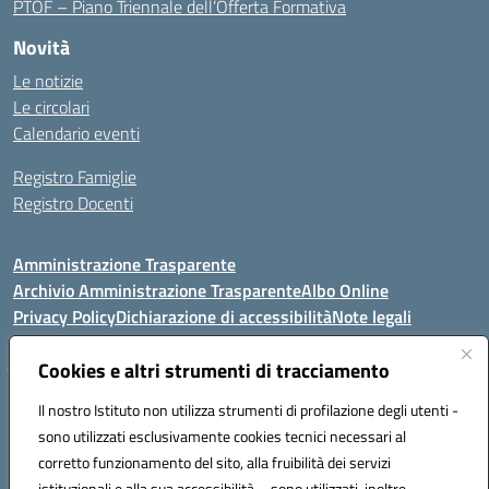
PTOF – Piano Triennale dell’Offerta Formativa
Novità
Le notizie
Le circolari
Calendario eventi
Registro Famiglie
Registro Docenti
Amministrazione Trasparente
Archivio Amministrazione Trasparente
Albo Online
Privacy Policy
Dichiarazione di accessibilità
Note legali
Cookies e altri strumenti di tracciamento
Istituto Comprensivo Statale
Il nostro Istituto non utilizza strumenti di profilazione degli utenti -
8° G. FALCONE – R. SCAUDA"
sono utilizzati esclusivamente cookies tecnici necessari al
Via Cupa Campanariello, 5 - 80059, Torre del Greco (NA)
corretto funzionamento del sito, alla fruibilità dei servizi
Tel. +39 0818834377 - Fax +39 0818834377 - Cod.Fisc. 95170530638
istituzionali e alla sua accessibilità – sono utilizzati, inoltre,