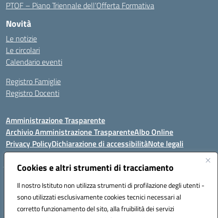
PTOF – Piano Triennale dell’Offerta Formativa
Novità
Le notizie
Le circolari
Calendario eventi
Registro Famiglie
Registro Docenti
Amministrazione Trasparente
Archivio Amministrazione Trasparente
Albo Online
Privacy Policy
Dichiarazione di accessibilità
Note legali
Cookies e altri strumenti di tracciamento
Istituto Comprensivo Statale
Il nostro Istituto non utilizza strumenti di profilazione degli utenti -
8° G. FALCONE – R. SCAUDA"
sono utilizzati esclusivamente cookies tecnici necessari al
Via Cupa Campanariello, 5 - 80059, Torre del Greco (NA)
corretto funzionamento del sito, alla fruibilità dei servizi
Tel. +39 0818834377 - Fax +39 0818834377 - Cod.Fisc. 95170530638