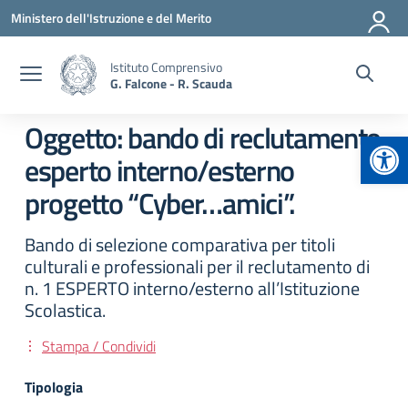
Vai ai contenuti
Vai al menu di navigazione
Vai al footer
Ministero dell'Istruzione e del Merito
Istituto Comprensivo
G. Falcone - R. Scauda
Oggetto: bando di reclutamento
Apr
esperto interno/esterno
progetto “Cyber…amici”.
Bando di selezione comparativa per titoli
culturali e professionali per il reclutamento di
n. 1 ESPERTO interno/esterno all’Istituzione
Scolastica.
Stampa / Condividi
Tipologia