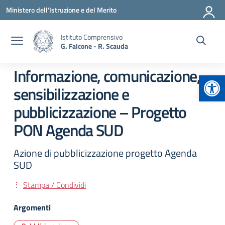
Vai ai contenuti
Vai al menu di navigazione
Vai al footer
Ministero dell'Istruzione e del Merito
Istituto Comprensivo
G. Falcone - R. Scauda
Informazione, comunicazione,
Apr
sensibilizzazione e
pubblicizzazione – Progetto
PON Agenda SUD
Azione di pubblicizzazione progetto Agenda
SUD
Stampa / Condividi
Argomenti