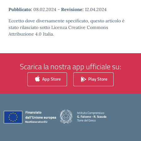
Pubblicato:
08.02.2024
-
Revisione:
12.04.2024
Eccetto dove diversamente specificato, questo articolo è
stato rilasciato sotto Licenza Creative Commons
Attribuzione 4.0 Italia.
Scarica la nostra app ufficiale su:
App Store
Play Store
Istituto Comprensivo
G. Falcone - R. Scauda
Torre del Greco
— Visita la pagina iniziale della scuola