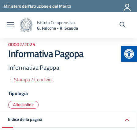
Vai ai contenuti
Vai al menu di navigazione
Vai al footer
Ministero dell'Istruzione e del Merito
Istituto Comprensivo
G. Falcone - R. Scauda
00002/2025
Apr
Informativa Pagopa
Informativa Pagopa
Stampa / Condividi
Tipologia
Albo online
Indice della pagina