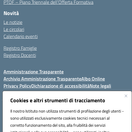
PTOF – Piano Triennale dell’Offerta Formativa
Novità
Le notizie
Le circolari
Calendario eventi
Registro Famiglie
Registro Docenti
Amministrazione Trasparente
Archivio Amministrazione Trasparente
Albo Online
Privacy Policy
Dichiarazione di accessibilità
Note legali
Cookies e altri strumenti di tracciamento
Istituto Comprensivo Statale
Il nostro Istituto non utilizza strumenti di profilazione degli utenti -
8° G. FALCONE – R. SCAUDA"
sono utilizzati esclusivamente cookies tecnici necessari al
Via Cupa Campanariello, 5 - 80059, Torre del Greco (NA)
corretto funzionamento del sito, alla fruibilità dei servizi
Tel. +39 0818834377 - Fax +39 0818834377 - Cod.Fisc. 95170530638