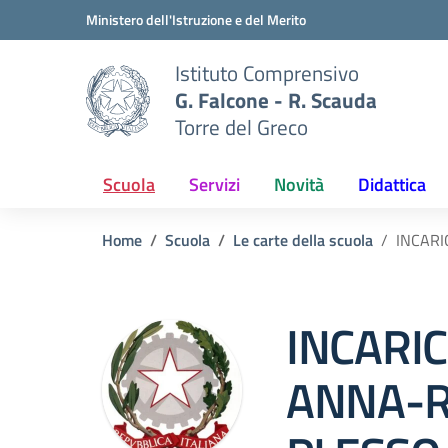
Vai ai contenuti
Vai al menu di navigazione
Vai al footer
Ministero dell'Istruzione e del Merito
Istituto Comprensivo
G. Falcone - R. Scauda
Torre del Greco
Scuola
Servizi
Novità
Didattica
Home
Scuola
Le carte della scuola
INCARI
INCARIC
ANNA-R