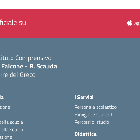
iciale su:
App
tituto Comprensivo
 Falcone - R. Scauda
rre del Greco
Visita la pagina iniziale della scuola
la
I Servizi
zione
Personale scolastico
Famiglie e studenti
della scuola
Percorsi di studio
della scuola
Didattica
azione