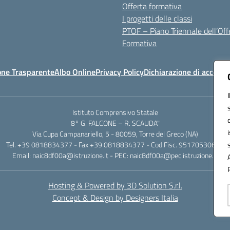
Offerta formativa
I progetti delle classi
PTOF – Piano Triennale dell’Off
Formativa
one Trasparente
Albo Online
Privacy Policy
Dichiarazione di accessib
Istituto Comprensivo Statale
8° G. FALCONE – R. SCAUDA"
Via Cupa Campanariello, 5 - 80059, Torre del Greco (NA)
Tel. +39 0818834377 - Fax +39 0818834377 - Cod.Fisc. 95170530638
Email: naic8df00a@istruzione.it - PEC: naic8df00a@pec.istruzione.it
Hosting & Powered by 3D Solution S.r.l.
Concept & Design by Designers Italia