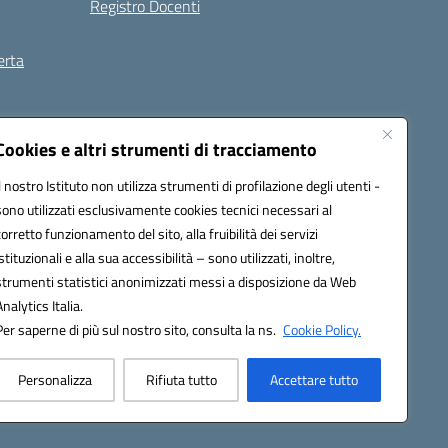
Registro Docenti
erta
ilità
Note legali
Cookies e altri strumenti di tracciamento
Il nostro Istituto non utilizza strumenti di profilazione degli utenti -
sono utilizzati esclusivamente cookies tecnici necessari al
corretto funzionamento del sito, alla fruibilità dei servizi
istituzionali e alla sua accessibilità – sono utilizzati, inoltre,
strumenti statistici anonimizzati messi a disposizione da Web
Analytics Italia.
Per saperne di più sul nostro sito, consulta la ns.
Cookie Policy.
Personalizza
Rifiuta tutto
Accettare tutto