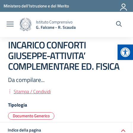
Vai ai contenuti
Vai al menu di navigazione
Vai al footer
Ministero dell'Istruzione e del Merito
Istituto Comprensivo
G. Falcone - R. Scauda
INCARICO CONFORTI
Apr
GIUSEPPE-ATTIVITA’
COMPLEMENTARE ED. FISICA
Da compilare...
Stampa / Condividi
Tipologia
Documento Generico
Indice della pagina