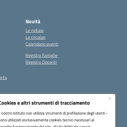
Novità
Le notizie
Le circolari
Calendario eventi
Registro Famiglie
Registro Docenti
erta
ilità
Note legali
Cookies e altri strumenti di tracciamento
Il nostro Istituto non utilizza strumenti di profilazione degli utenti -
sono utilizzati esclusivamente cookies tecnici necessari al
corretto funzionamento del sito, alla fruibilità dei servizi