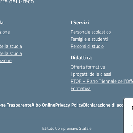
rre del Greco
Visita la pagina iniziale della scuola
la
I Servizi
zione
Personale scolastico
Famiglie e studenti
della scuola
Percorsi di studio
della scuola
Didattica
azione
Offerta formativa
I progetti delle classi
PTOF – Piano Triennale dell’Off
Formativa
one Trasparente
Albo Online
Privacy Policy
Dichiarazione di accessib
Istituto Comprensivo Statale