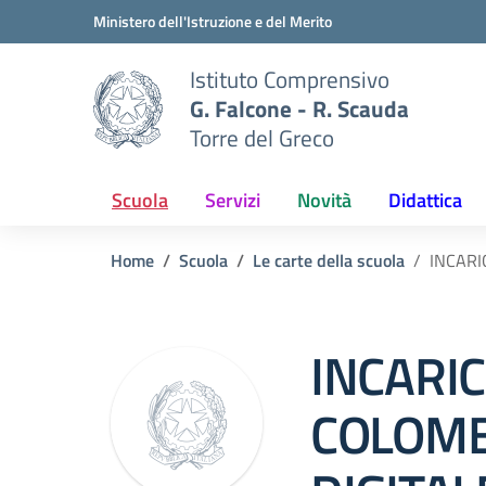
Vai ai contenuti
Vai al menu di navigazione
Vai al footer
Ministero dell'Istruzione e del Merito
Istituto Comprensivo
G. Falcone - R. Scauda
Torre del Greco
Scuola
Servizi
Novità
Didattica
Home
Scuola
Le carte della scuola
INCARI
INCARI
COLOM