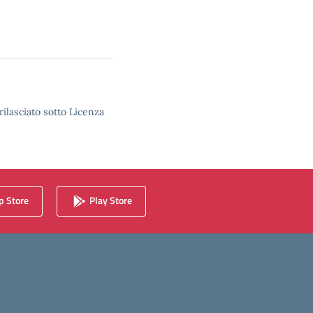
rilasciato sotto Licenza
 Store
Play Store