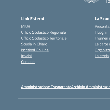
To
— 
Link Esterni
La Scuo
MIUR
Presenta
Ufficio Scolastico Regionale
I luoghi
Ufficio Scolastico Territoriale
I numeri 
Scuola in Chiaro
Le carte 
Iscrizioni On Line
Organizz
Invalsi
La storia
Comune
Amministrazione Trasparente
Archivio Amministrazi