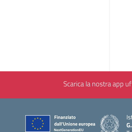
Scarica la nostra app uff
Is
G.