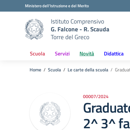
Vai ai contenuti
Vai al menu di navigazione
Vai al footer
Ministero dell'Istruzione e del Merito
Istituto Comprensivo
G. Falcone - R. Scauda
Torre del Greco
Scuola
Servizi
Novità
Didattica
Home
Scuola
Le carte della scuola
Graduat
00007/2024
Graduato
2^ 3^ fa