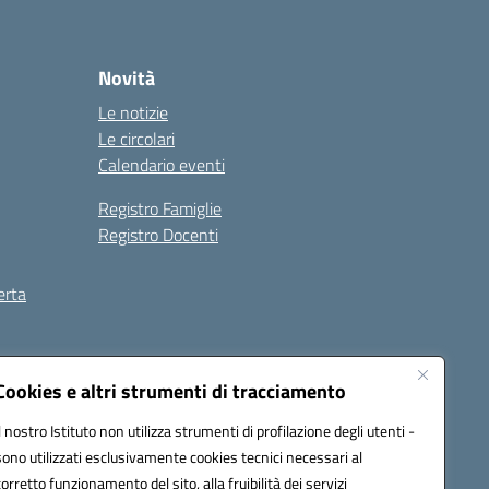
Novità
Le notizie
Le circolari
Calendario eventi
Registro Famiglie
Registro Docenti
erta
ilità
Note legali
Cookies e altri strumenti di tracciamento
Il nostro Istituto non utilizza strumenti di profilazione degli utenti -
sono utilizzati esclusivamente cookies tecnici necessari al
corretto funzionamento del sito, alla fruibilità dei servizi