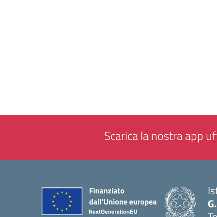
Scarica la nostra app uff
Is
G.
To