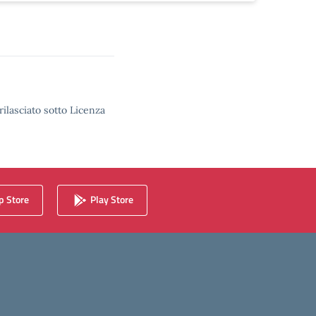
rilasciato sotto Licenza
 Store
Play Store