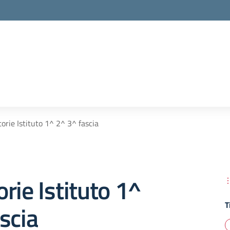
orie Istituto 1^ 2^ 3^ fascia
rie Istituto 1^
T
scia