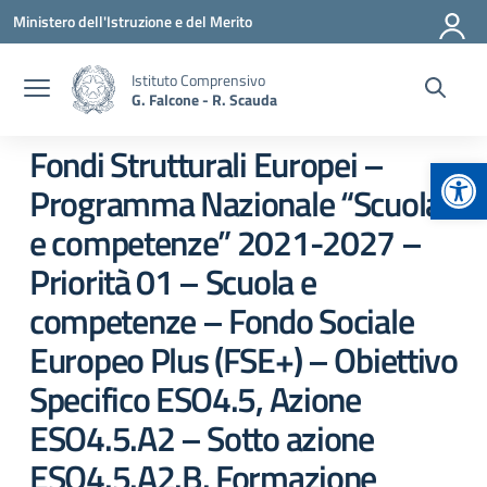
Vai ai contenuti
Vai al menu di navigazione
Vai al footer
Ministero dell'Istruzione e del Merito
Istituto Comprensivo
G. Falcone - R. Scauda
Fondi Strutturali Europei –
Apr
Programma Nazionale “Scuola
e competenze” 2021-2027 –
Priorità 01 – Scuola e
competenze – Fondo Sociale
Europeo Plus (FSE+) – Obiettivo
Specifico ESO4.5, Azione
ESO4.5.A2 – Sotto azione
ESO4.5.A2.B. Formazione