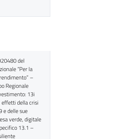
0020480 del
ionale “Per la
prendimento” –
po Regionale
vestimento: 13i
ffetti della crisi
 e delle sue
esa verde, digitale
Specifico 13.1 –
siliente