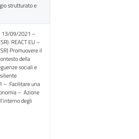
io strutturato e
del 13/09/2021 –
FESR). REACT EU –
FESR) Promuovere il
contesto della
guenze sociali e
siliente
1 – Facilitare una
’economia – Azione
l’interno degli