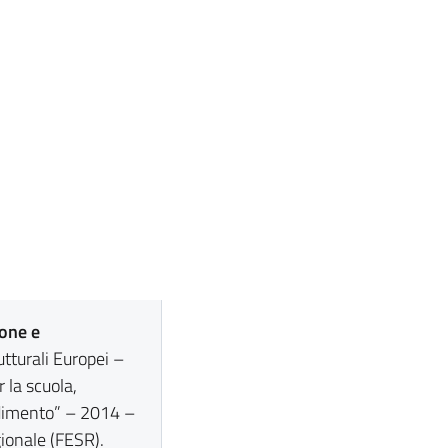
ione e
utturali Europei –
la scuola,
dimento” – 2014 –
ionale (FESR).