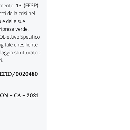
imento: 13i (FESR)
i della crisi nel
 e delle sue
ripresa verde,
 Obiettivo Specifico
gitale e resiliente
aggio strutturato e
i.
DGEFID/0020480
PON – CA – 2021