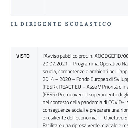
I L D I R I G E N T E S C O L A S T I C O
VISTO
l’Avviso pubblico prot. n. AOODGEFID/
20.07.2021 – Programma Operativo Naz
scuola, competenze e ambienti per l’ap
2014 – 2020 – Fondo Europeo di Svilup
(FESR). REACT EU – Asse V Priorità d’in
(FESR) Promuovere il superamento degli e
nel contesto della pandemia di COVID-19
conseguenze sociali e preparare una ripr
e resiliente dell’economia” – Obiettivo 
Facilitare una ripresa verde, digitale e re