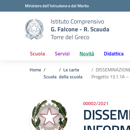
Vai ai contenuti
Vai al menu di navigazione
Vai al footer
Ministero dell'Istruzione e del Merito
Istituto Comprensivo
G. Falcone - R. Scauda
Torre del Greco
Scuola
Servizi
Novità
Didattica
Home
Le carte
DISSEMINAZIONE 
Scuola
della scuola
Progetto 13.1.1A
00002/2021
DISSEM