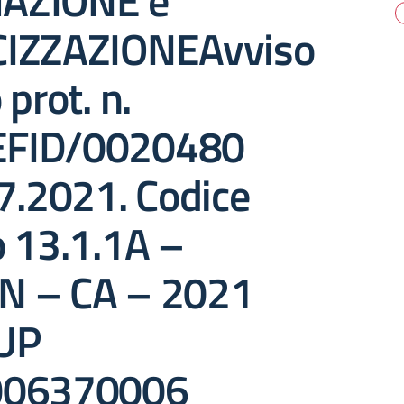
AZIONE e
CIZZAZIONEAvviso
 prot. n.
FID/0020480
7.2021. Codice
o 13.1.1A –
N – CA – 2021
UP
006370006