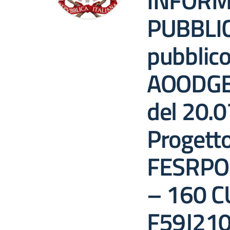
INFORM
PUBBLI
pubblico
AOODGE
del 20.0
Progett
FESRPO
– 160 C
F59J21