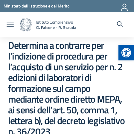
Vai ai contenuti
Vai al menu di navigazione
Vai al footer
Ministero dell'Istruzione e del Merito
Istituto Comprensivo
G. Falcone - R. Scauda
Determina a contrarre per
Apr
l’indizione di procedura per
l’acquisto di un servizio per n. 2
edizioni di laboratori di
formazione sul campo
mediante ordine diretto MEPA,
ai sensi dell’art. 50, comma 1,
lettera b), del decreto legislativo
n. 36/2023