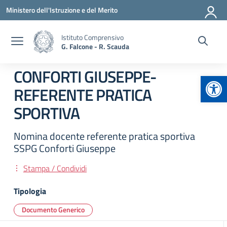
Vai ai contenuti
Vai al menu di navigazione
Vai al footer
Ministero dell'Istruzione e del Merito
Istituto Comprensivo
G. Falcone - R. Scauda
CONFORTI GIUSEPPE-
Apr
REFERENTE PRATICA
SPORTIVA
Nomina docente referente pratica sportiva
SSPG Conforti Giuseppe
Stampa / Condividi
Tipologia
Documento Generico