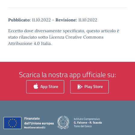
Pubblicato:
11.10.2022
-
Revisione:
11.10.2022
Eccetto dove diversamente specificato, questo articolo è
stato rilasciato sotto Licenza Creative Commons
Attribuzione 4.0 Italia.
Scarica la nostra app ufficiale su:
App Store
Play Store
Istituto Comprensivo
G. Falcone - R. Scauda
Torre del Greco
— Visita la pagina iniziale della scuola