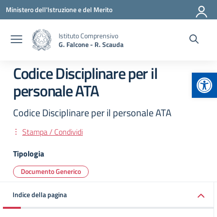
Vai ai contenuti
Vai al menu di navigazione
Vai al footer
Ministero dell'Istruzione e del Merito
Istituto Comprensivo
G. Falcone - R. Scauda
Codice Disciplinare per il
Apr
personale ATA
Codice Disciplinare per il personale ATA
Stampa / Condividi
Tipologia
Documento Generico
Indice della pagina