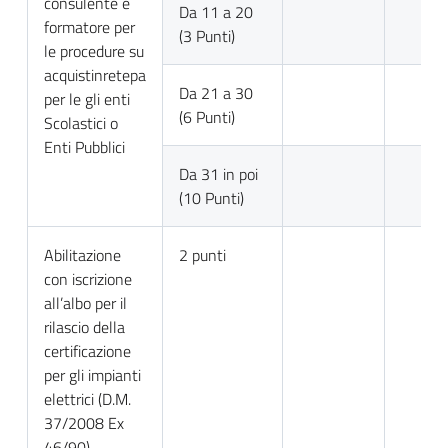
consulente e
Da 11 a 20
formatore per
(3 Punti)
le procedure su
acquistinretepa
Da 21 a 30
per le gli enti
(6 Punti)
Scolastici o
Enti Pubblici
Da 31 in poi
(10 Punti)
Abilitazione
2 punti
con iscrizione
all’albo per il
rilascio della
certificazione
per gli impianti
elettrici (D.M.
37/2008 Ex
46/90)