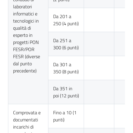
laboratori
informatici e
Da 201 a
tecnologici in
250 (4 punti)
qualità di
esperto in
Da 251 a
progetti PON
300 (6 punti)
FESR/POR
FESR (diverse
dal punto
Da 301 a
precedente)
350 (8 punti)
Da 351 in
poi (12 punti)
Comprovata e
Fino a 10 (1
documentati
punti)
incarichi di