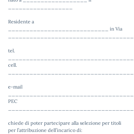
__________________
Residente a
____________________________ in Via
___________________________________
tel.
___________________________________
cell.
___________________________________
e-mail
___________________________________
PEC
___________________________________
chiede di poter partecipare alla selezione per titoli
per l’attribuzione dell’incarico di: