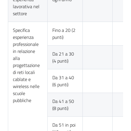
lavorativa nel
settore
Specifica
Fino a 20 (2
esperienza
punti)
professionale
in relazione
Da 21 a 30
alla
(4 punti)
progettazione
di reti locali
Da 31 a 40
cablate e
(6 punti)
wireless nelle
scuole
pubbliche
Da 41 a 50
(8 punti)
Da 51 in poi