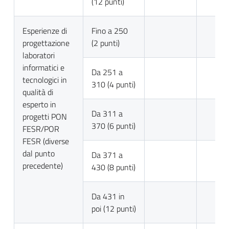
(12 punti)
Esperienze di
Fino a 250
progettazione
(2 punti)
laboratori
informatici e
Da 251 a
tecnologici in
310 (4 punti)
qualità di
esperto in
Da 311 a
progetti PON
370 (6 punti)
FESR/POR
FESR (diverse
dal punto
Da 371 a
precedente)
430 (8 punti)
Da 431 in
poi (12 punti)