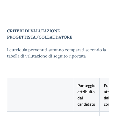
CRITERI DI VALUTAZIONE
PROGETTISTA/COLLAUDATORE
I curricula pervenuti saranno comparati secondo la
tabella di valutazione di seguito riportata
Punteggio
Punteg
attribuito
attribu
dal
dalla
candidato
commi