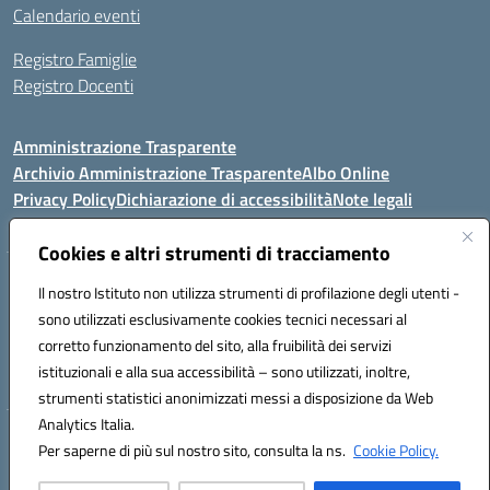
Calendario eventi
Registro Famiglie
Registro Docenti
Amministrazione Trasparente
Archivio Amministrazione Trasparente
Albo Online
Privacy Policy
Dichiarazione di accessibilità
Note legali
Cookies e altri strumenti di tracciamento
Istituto Comprensivo Statale
Il nostro Istituto non utilizza strumenti di profilazione degli utenti -
8° G. FALCONE – R. SCAUDA"
sono utilizzati esclusivamente cookies tecnici necessari al
Via Cupa Campanariello, 5 - 80059, Torre del Greco (NA)
corretto funzionamento del sito, alla fruibilità dei servizi
Tel. +39 0818834377 - Fax +39 0818834377 - Cod.Fisc. 95170530638
istituzionali e alla sua accessibilità – sono utilizzati, inoltre,
Email: naic8df00a@istruzione.it - PEC: naic8df00a@pec.istruzione.it
strumenti statistici anonimizzati messi a disposizione da Web
Analytics Italia.
Hosting & Powered by 3D Solution S.r.l.
Per saperne di più sul nostro sito, consulta la ns.
Cookie Policy.
Concept & Design by Designers Italia