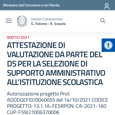
Vai ai contenuti
Vai al menu di navigazione
Vai al footer
Ministero dell'Istruzione e del Merito
Istituto Comprensivo
G. Falcone - R. Scauda
00015/2021
Apr
ATTESTAZIONE DI
VALUTAZIONE DA PARTE DEL
DS PER LA SELEZIONE DI
SUPPORTO AMMINISTRATIVO
ALL’ISTITUZIONE SCOLASTICA
Autorizzazione progetto Prot
AOODGEFID/0040055 del 14/10/2021 CODICE
PROGETTO: 13.1.1A-FESRPON-CA-2021-160
CUP: F59J21006370006