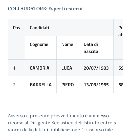
COLLAUDATORE: Esperti esterni
Pos
Candidati
Punte
attrib
Cognome
Nome
Data di
nascita
1
CAMBRIA
LUCA
20/07/1983
59
2
BARRELLA
PIERO
13/03/1965
58
Avverso il presente provvedimento è ammesso
ricorso al Dirigente Scolastico dell’Istituto entro 5
giorni dalla data di pubblicazione. Trascorso tale