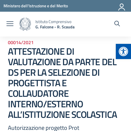
Vai ai contenuti
Vai al menu di navigazione
Vai al footer
Ministero dell'Istruzione e del Merito
Istituto Comprensivo
G. Falcone - R. Scauda
00014/2021
Apr
ATTESTAZIONE DI
VALUTAZIONE DA PARTE DEL
DS PER LA SELEZIONE DI
PROGETTISTA E
COLLAUDATORE
INTERNO/ESTERNO
ALL’ISTITUZIONE SCOLASTICA
Autorizzazione progetto Prot