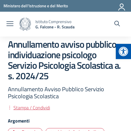
Vai ai contenuti
Vai al menu di navigazione
Vai al footer
Ministero dell'Istruzione e del Merito
Istituto Comprensivo
G. Falcone - R. Scauda
Annullamento avviso pubblico
Apr
individuazione psicologo
Servizio Psicologia Scolastica a.
s. 2024/25
Annullamento Avviso Pubblico Servizio
Psicologia Scolastica
Stampa / Condividi
Argomenti