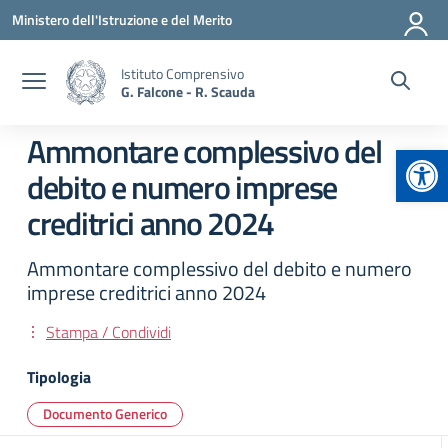
Vai ai contenuti
Vai al menu di navigazione
Vai al footer
Ministero dell'Istruzione e del Merito
Istituto Comprensivo
G. Falcone - R. Scauda
Ammontare complessivo del
Apr
debito e numero imprese
creditrici anno 2024
Ammontare complessivo del debito e numero
imprese creditrici anno 2024
Stampa / Condividi
Tipologia
Documento Generico