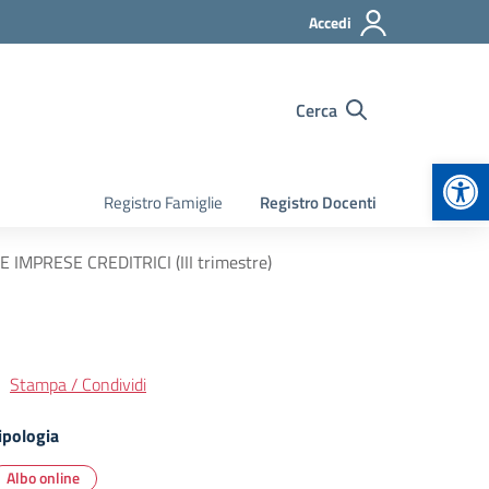
Accedi
Cerca
Apr
Registro Famiglie
Registro Docenti
PRESE CREDITRICI (III trimestre)
Stampa / Condividi
ipologia
Albo online