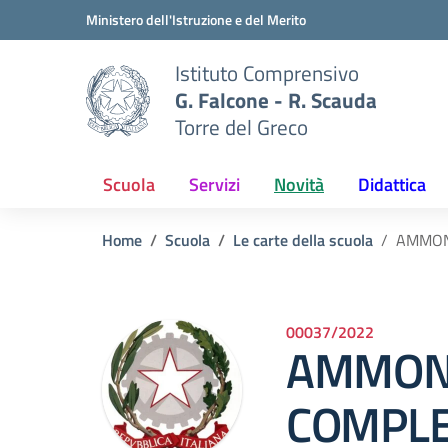
Vai ai contenuti
Vai al menu di navigazione
Vai al footer
Ministero dell'Istruzione e del Merito
Istituto Comprensivo
G. Falcone - R. Scauda
Torre del Greco
Scuola
Servizi
Novità
Didattica
Home
Scuola
Le carte della scuola
AMMONT
00037/2022
AMMON
COMPLE