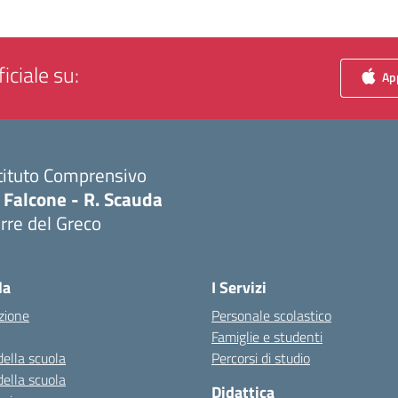
iciale su:
App
tituto Comprensivo
 Falcone - R. Scauda
rre del Greco
Visita la pagina iniziale della scuola
la
I Servizi
zione
Personale scolastico
Famiglie e studenti
della scuola
Percorsi di studio
della scuola
Didattica