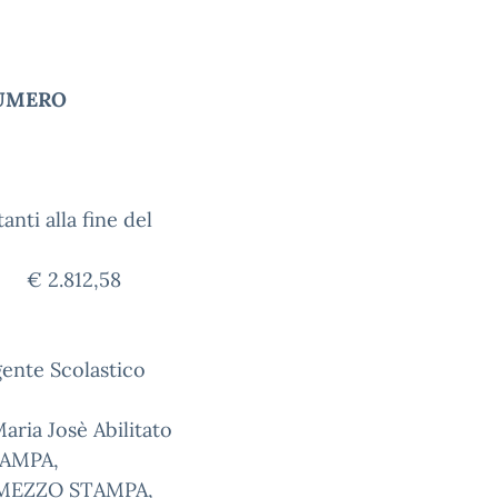
NUMERO
la fine del
.812,58
G.A.
astico
oriero
bilitato
MEZZO STAMPA,
EZZO STAMPA,