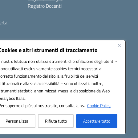
Registro Docenti
erta
ilità
Note legali
Cookies e altri strumenti di tracciamento
Il nostro Istituto non utilizza strumenti di profilazione degli utenti -
sono utilizzati esclusivamente cookies tecnici necessari al
corretto funzionamento del sito, alla fruibilità dei servizi
istituzionali e alla sua accessibilità – sono utilizzati, inoltre,
strumenti statistici anonimizzati messi a disposizione da Web
Analytics Italia.
Per saperne di più sul nostro sito, consulta la ns.
Cookie Policy.
Personalizza
Rifiuta tutto
Accettare tutto