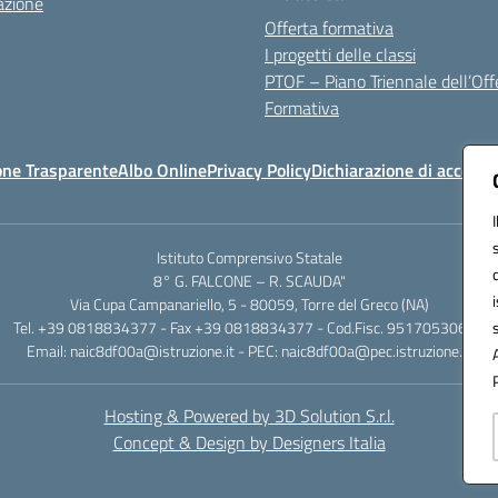
azione
Offerta formativa
I progetti delle classi
PTOF – Piano Triennale dell’Off
Formativa
one Trasparente
Albo Online
Privacy Policy
Dichiarazione di accessib
Istituto Comprensivo Statale
8° G. FALCONE – R. SCAUDA"
Via Cupa Campanariello, 5 - 80059, Torre del Greco (NA)
Tel. +39 0818834377 - Fax +39 0818834377 - Cod.Fisc. 95170530638
Email: naic8df00a@istruzione.it - PEC: naic8df00a@pec.istruzione.it
Hosting & Powered by 3D Solution S.r.l.
Concept & Design by Designers Italia