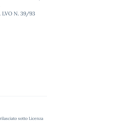
 LVO N. 39/93
VO N. 39/93
rilasciato sotto Licenza