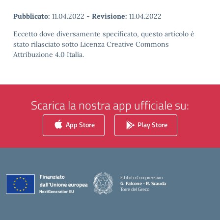
Pubblicato:
11.04.2022
-
Revisione:
11.04.2022
Eccetto dove diversamente specificato, questo articolo è
stato rilasciato sotto Licenza Creative Commons
Attribuzione 4.0 Italia.
Scarica la nostra app ufficiale su:
App Store
Play Store
Istituto Comprensivo
G. Falcone - R. Scauda
Torre del Greco
— Visita la pagina iniziale della scuola