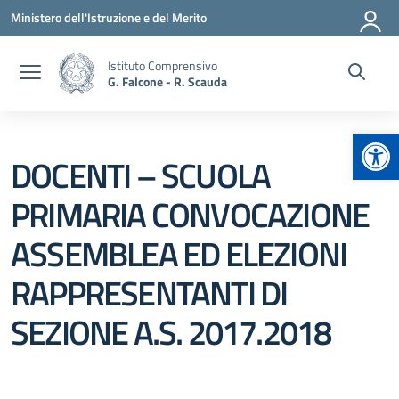
Vai ai contenuti
Vai al menu di navigazione
Vai al footer
Ministero dell'Istruzione e del Merito
Istituto Comprensivo
G. Falcone - R. Scauda
Apr
DOCENTI – SCUOLA
PRIMARIA CONVOCAZIONE
ASSEMBLEA ED ELEZIONI
RAPPRESENTANTI DI
SEZIONE A.S. 2017.2018