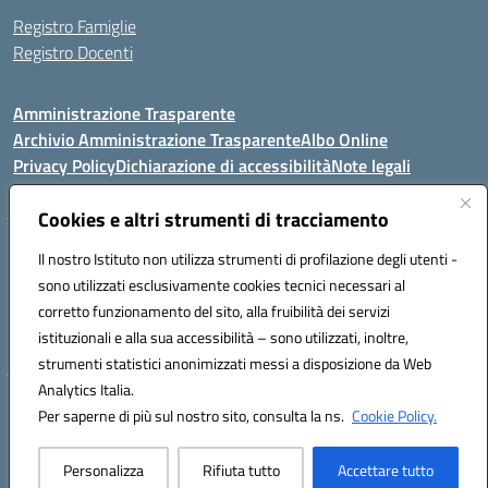
Registro Famiglie
Registro Docenti
Amministrazione Trasparente
Archivio Amministrazione Trasparente
Albo Online
Privacy Policy
Dichiarazione di accessibilità
Note legali
Cookies e altri strumenti di tracciamento
Istituto Comprensivo Statale
Il nostro Istituto non utilizza strumenti di profilazione degli utenti -
8° G. FALCONE – R. SCAUDA"
sono utilizzati esclusivamente cookies tecnici necessari al
Via Cupa Campanariello, 5 - 80059, Torre del Greco (NA)
corretto funzionamento del sito, alla fruibilità dei servizi
Tel. +39 0818834377 - Fax +39 0818834377 - Cod.Fisc. 95170530638
istituzionali e alla sua accessibilità – sono utilizzati, inoltre,
Email: naic8df00a@istruzione.it - PEC: naic8df00a@pec.istruzione.it
strumenti statistici anonimizzati messi a disposizione da Web
Analytics Italia.
Hosting & Powered by 3D Solution S.r.l.
Per saperne di più sul nostro sito, consulta la ns.
Cookie Policy.
Concept & Design by Designers Italia
Personalizza
Rifiuta tutto
Accettare tutto