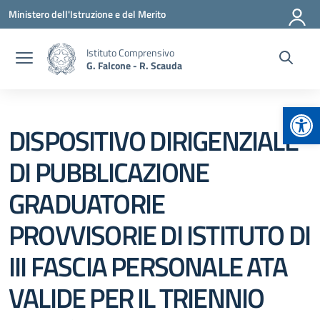
Vai ai contenuti
Vai al menu di navigazione
Vai al footer
Ministero dell'Istruzione e del Merito
Istituto Comprensivo
G. Falcone - R. Scauda
Apr
DISPOSITIVO DIRIGENZIALE
DI PUBBLICAZIONE
GRADUATORIE
PROVVISORIE DI ISTITUTO DI
III FASCIA PERSONALE ATA
VALIDE PER IL TRIENNIO