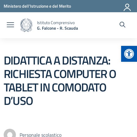
Vai ai contenuti
Vai al menu di navigazione
Vai al footer
Ministero dell'Istruzione e del Merito
Istituto Comprensivo
G. Falcone - R. Scauda
Apr
DIDATTICA A DISTANZA:
RICHIESTA COMPUTER O
TABLET IN COMODATO
D’USO
Personale scolastico