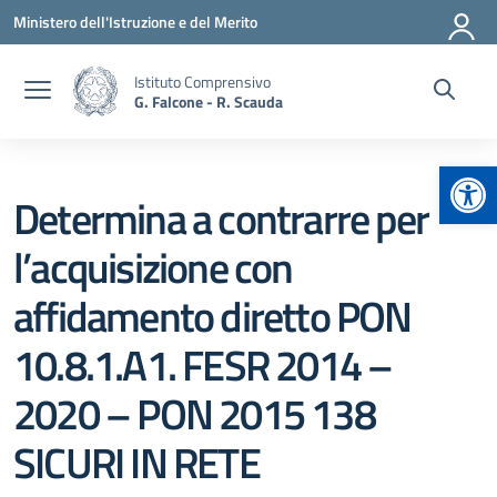
Vai ai contenuti
Vai al menu di navigazione
Vai al footer
Ministero dell'Istruzione e del Merito
Istituto Comprensivo
G. Falcone - R. Scauda
Apr
Determina a contrarre per
l’acquisizione con
affidamento diretto PON
10.8.1.A1. FESR 2014 –
2020 – PON 2015 138
SICURI IN RETE