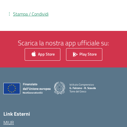
Stampa / Condividi
Scarica la nostra app ufficiale su:
App Store
Play Store
Istituto Comprensivo
G. Falcone - R. Scauda
Torre del Greco
— Visita la pagina iniziale della scuola
Link Esterni
MIUR