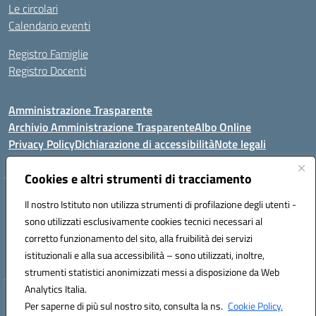
Le circolari
Calendario eventi
Registro Famiglie
Registro Docenti
Amministrazione Trasparente
Archivio Amministrazione Trasparente
Albo Online
Privacy Policy
Dichiarazione di accessibilità
Note legali
Cookies e altri strumenti di tracciamento
Istituto Comprensivo Statale
Il nostro Istituto non utilizza strumenti di profilazione degli utenti -
8° G. FALCONE – R. SCAUDA"
sono utilizzati esclusivamente cookies tecnici necessari al
Via Cupa Campanariello, 5 - 80059, Torre del Greco (NA)
corretto funzionamento del sito, alla fruibilità dei servizi
Tel. +39 0818834377 - Fax +39 0818834377 - Cod.Fisc. 95170530638
istituzionali e alla sua accessibilità – sono utilizzati, inoltre,
Email: naic8df00a@istruzione.it - PEC: naic8df00a@pec.istruzione.it
strumenti statistici anonimizzati messi a disposizione da Web
Analytics Italia.
Hosting & Powered by 3D Solution S.r.l.
Per saperne di più sul nostro sito, consulta la ns.
Cookie Policy.