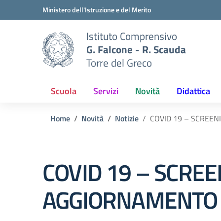
Vai ai contenuti
Vai al menu di navigazione
Vai al footer
Ministero dell'Istruzione e del Merito
Istituto Comprensivo
G. Falcone - R. Scauda
Torre del Greco
Scuola
Servizi
Novità
Didattica
Home
Novità
Notizie
COVID 19 – SCREEN
COVID 19 – SCREE
AGGIORNAMENTO