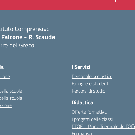
tituto Comprensivo
 Falcone - R. Scauda
rre del Greco
Visita la pagina iniziale della scuola
la
I Servizi
zione
Personale scolastico
Famiglie e studenti
della scuola
Percorsi di studio
della scuola
Didattica
azione
Offerta formativa
I progetti delle classi
PTOF – Piano Triennale dell’Off
Formativa