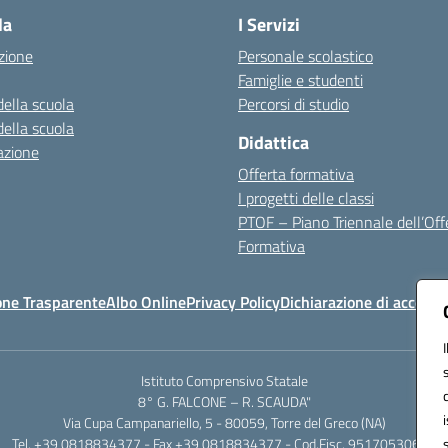
la
I Servizi
zione
Personale scolastico
Famiglie e studenti
della scuola
Percorsi di studio
della scuola
Didattica
azione
Offerta formativa
I progetti delle classi
PTOF – Piano Triennale dell’Off
Formativa
one Trasparente
Albo Online
Privacy Policy
Dichiarazione di accessib
Istituto Comprensivo Statale
8° G. FALCONE – R. SCAUDA"
Via Cupa Campanariello, 5 - 80059, Torre del Greco (NA)
Tel. +39 0818834377 - Fax +39 0818834377 - Cod.Fisc. 95170530638