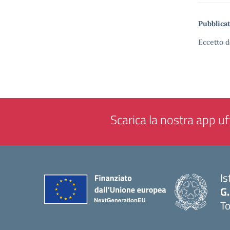
Pubblicat
Eccetto d
Scarica la nostra app uff
Is
G.
To
— 