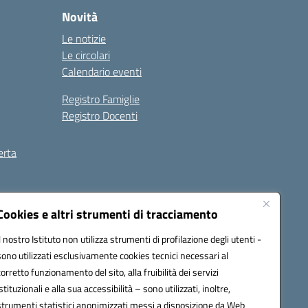
Novità
Le notizie
Le circolari
Calendario eventi
Registro Famiglie
Registro Docenti
erta
ilità
Note legali
Cookies e altri strumenti di tracciamento
Il nostro Istituto non utilizza strumenti di profilazione degli utenti -
sono utilizzati esclusivamente cookies tecnici necessari al
corretto funzionamento del sito, alla fruibilità dei servizi
istituzionali e alla sua accessibilità – sono utilizzati, inoltre,
strumenti statistici anonimizzati messi a disposizione da Web