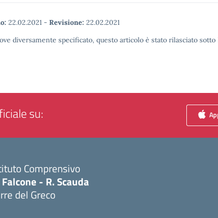
o:
22.02.2021
-
Revisione:
22.02.2021
ove diversamente specificato, questo articolo è stato rilasciato sott
iciale su:
App
tituto Comprensivo
 Falcone - R. Scauda
rre del Greco
Visita la pagina iniziale della scuola