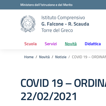
Vai ai contenuti
Vai al menu di navigazione
Vai al footer
Ministero dell'Istruzione e del Merito
Istituto Comprensivo
G. Falcone - R. Scauda
Torre del Greco
Scuola
Servizi
Novità
Didattica
Home
Novità
Notizie
COVID 19 – ORDINA
COVID 19 – ORDI
22/02/2021