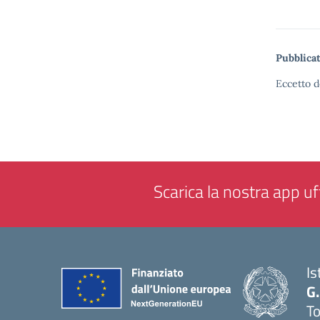
Pubblicat
Eccetto d
Scarica la nostra app uff
Is
G.
To