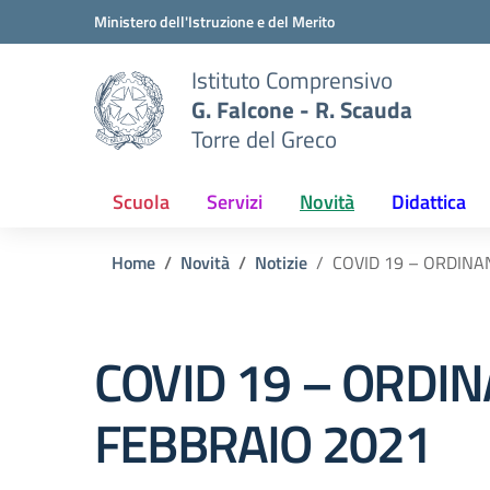
Vai ai contenuti
Vai al menu di navigazione
Vai al footer
Ministero dell'Istruzione e del Merito
Istituto Comprensivo
G. Falcone - R. Scauda
Torre del Greco
Scuola
Servizi
Novità
Didattica
Home
Novità
Notizie
COVID 19 – ORDINA
COVID 19 – ORDI
FEBBRAIO 2021