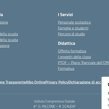
Visita la pagina iniziale della scuola
la
I Servizi
zione
Personale scolastico
Famiglie e studenti
della scuola
Percorsi di studio
della scuola
Didattica
azione
Offerta formativa
I progetti delle classi
PTOF – Piano Triennale dell’Off
Formativa
one Trasparente
Albo Online
Privacy Policy
Dichiarazione di accessib
Istituto Comprensivo Statale
8° G. FALCONE – R. SCAUDA"