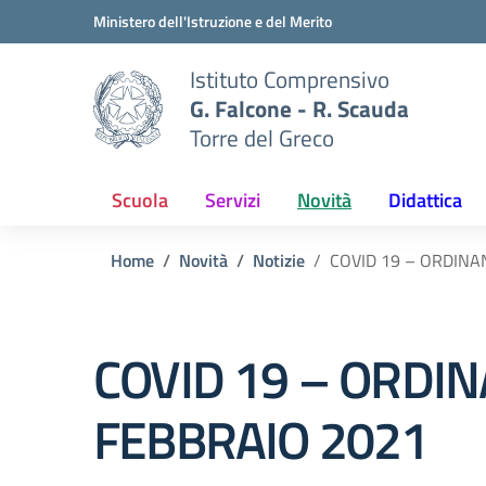
Vai ai contenuti
Vai al menu di navigazione
Vai al footer
Ministero dell'Istruzione e del Merito
Istituto Comprensivo
G. Falcone - R. Scauda
Torre del Greco
Scuola
Servizi
Novità
Didattica
Home
Novità
Notizie
COVID 19 – ORDINA
COVID 19 – ORDI
FEBBRAIO 2021