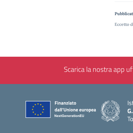
Pubblicat
Eccetto d
Scarica la nostra app uff
Is
G.
To
— 