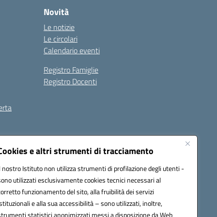
Novità
Le notizie
Le circolari
Calendario eventi
Registro Famiglie
Registro Docenti
erta
ilità
Note legali
Cookies e altri strumenti di tracciamento
Il nostro Istituto non utilizza strumenti di profilazione degli utenti -
sono utilizzati esclusivamente cookies tecnici necessari al
corretto funzionamento del sito, alla fruibilità dei servizi
istituzionali e alla sua accessibilità – sono utilizzati, inoltre,
strumenti statistici anonimizzati messi a disposizione da Web