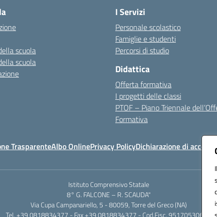
la
I Servizi
zione
Personale scolastico
Famiglie e studenti
della scuola
Percorsi di studio
della scuola
Didattica
azione
Offerta formativa
I progetti delle classi
PTOF – Piano Triennale dell’Off
Formativa
one Trasparente
Albo Online
Privacy Policy
Dichiarazione di accessib
Istituto Comprensivo Statale
8° G. FALCONE – R. SCAUDA"
Via Cupa Campanariello, 5 - 80059, Torre del Greco (NA)
Tel. +39 0818834377 - Fax +39 0818834377 - Cod.Fisc. 95170530638