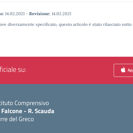
o:
14.02.2021
-
Revisione:
14.02.2021
ove diversamente specificato, questo articolo è stato rilasciato sott
iciale su:
App
tituto Comprensivo
 Falcone - R. Scauda
rre del Greco
Visita la pagina iniziale della scuola