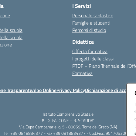
la
I Servizi
zione
Personale scolastico
Famiglie e studenti
della scuola
Percorsi di studio
della scuola
Didattica
azione
Offerta formativa
I progetti delle classi
PTOF – Piano Triennale dell’Off
Formativa
one Trasparente
Albo Online
Privacy Policy
Dichiarazione di accessib
Istituto Comprensivo Statale
8° G. FALCONE – R. SCAUDA"
Via Cupa Campanariello, 5 - 80059, Torre del Greco (NA)
Tel. +39 0818834377 - Fax +39 0818834377 - Cod.Fisc. 95170530638