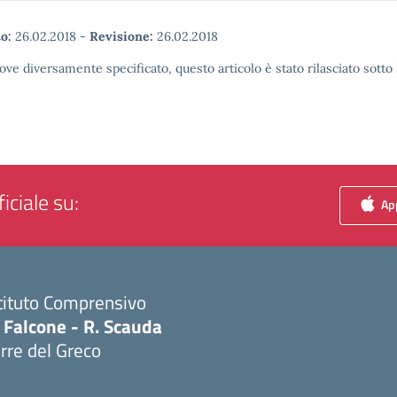
o:
26.02.2018
-
Revisione:
26.02.2018
ove diversamente specificato, questo articolo è stato rilasciato sott
iciale su:
App
tituto Comprensivo
 Falcone - R. Scauda
rre del Greco
Visita la pagina iniziale della scuola