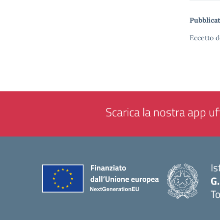
Pubblicat
Eccetto d
Scarica la nostra app uff
Is
G.
To
— 