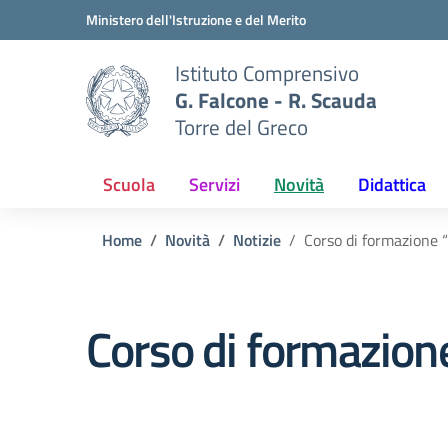
Vai ai contenuti
Vai al menu di navigazione
Vai al footer
Ministero dell'Istruzione e del Merito
Istituto Comprensivo
G. Falcone - R. Scauda
Torre del Greco
Scuola
Servizi
Novità
Didattica
Home
Novità
Notizie
Corso di formazione “
Corso di formazione