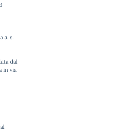
3
 a. s.
data dal
a in via
al