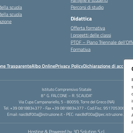
Famiglie e studenti
della scuola
Percorsi di studio
della scuola
Didattica
azione
Offerta formativa
I progetti delle classi
PTOF – Piano Triennale dell’Off
Formativa
one Trasparente
Albo Online
Privacy Policy
Dichiarazione di accessib
Istituto Comprensivo Statale
8° G. FALCONE – R. SCAUDA"
Via Cupa Campanariello, 5 - 80059, Torre del Greco (NA)
Tel. +39 0818834377 - Fax +39 0818834377 - Cod.Fisc. 95170530638
Email: naic8df00a@istruzione.it - PEC: naic8df00a@pec.istruzione.it
Hosting & Powered by 3D Solution S.r.l.