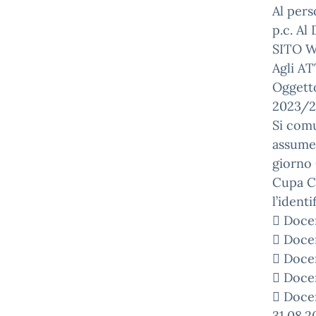
Al pers
p.c. Al
SITO 
Agli AT
Oggetto
2023/2
Si comu
assumer
giorno
Cupa C
l’identi
 Docen
 Docen
 Docen
 Docen
 Docen
31.08.2